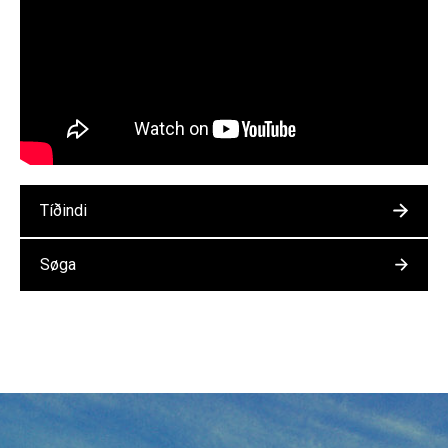
Tíðindi
Søga