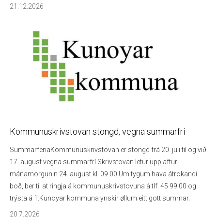
21.12.2026
Kommunuskrivstovan stongd, vegna summarfrí
SummarferiaKommunuskrivstovan er stongd frá 20. juli til og við
17. august vegna summarfrí.Skrivstovan letur upp aftur
mánamorgunin 24. august kl. 09.00.Um tygum hava átrokandi
boð, ber til at ringja á kommunuskrivstovuna á tlf. 45 99 00 og
trýsta á 1.Kunoyar kommuna ynskir øllum eitt gott summar.
20.7.2026