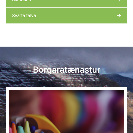
Svarta talva
Borgaratænastur