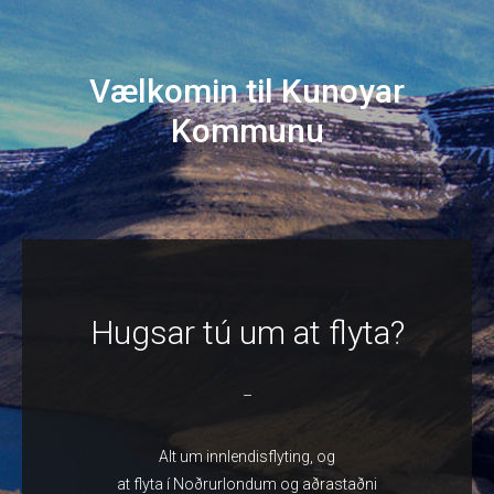
Vælkomin til Kunoyar
Kommunu
Hugsar tú um at flyta?
–
Alt um innlendisflyting, og
at flyta í Noðrurlondum og aðrastaðni