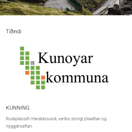
Slide 3 of 5.
Tíðindi
KUNNING
Ruskplássið í Haraldssundi, verður stongt jólaaftan og
nýggjársaftan.