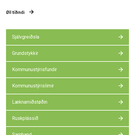
Øll tíðindi
Sjálvgreiðsla
Grundstykkir
Kommunustýrisfundir
Kommunustýrislimir
Læknamiðstøðin
Ruskplássið
Samband