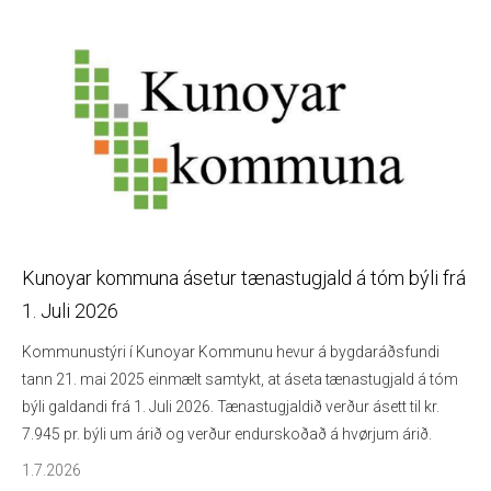
Kunoyar kommuna ásetur tænastugjald á tóm býli frá
1. Juli 2026
Kommunustýri í Kunoyar Kommunu hevur á bygdaráðsfundi
tann 21. mai 2025 einmælt samtykt, at áseta tænastugjald á tóm
býli galdandi frá 1. Juli 2026. Tænastugjaldið verður ásett til kr.
7.945 pr. býli um árið og verður endurskoðað á hvørjum árið.
1.7.2026