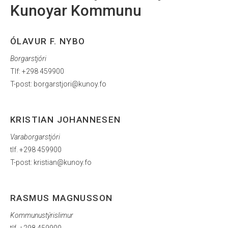
Kunoyar Kommunu
ÓLAVUR F. NYBO
Borgarstjóri
Tlf: +298 459900
T-post: borgarstjori@kunoy.fo
KRISTIAN JOHANNESEN
Varaborgarstjóri
tlf. +298 459900
T-post: kristian@kunoy.fo
RASMUS MAGNUSSON
Kommunustýrislimur