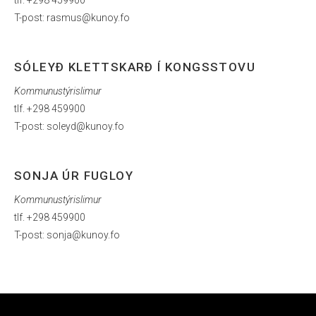
tlf. +298 459900
T-post: rasmus@kunoy.fo
SÓLEYÐ KLETTSKARÐ Í KONGSSTOVU
Kommunustýrislimur
tlf. +298 459900
T-post: soleyd@kunoy.fo
SONJA ÚR FUGLOY
Kommunustýrislimur
tlf. +298 459900
T-post: sonja@kunoy.fo